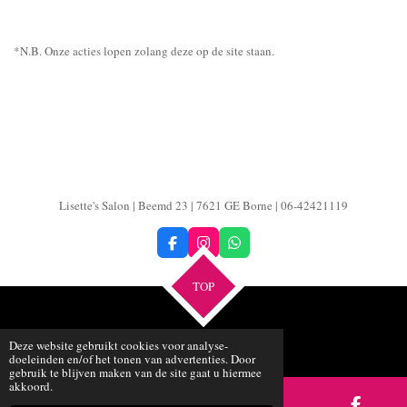
*N.B. Onze acties lopen zolang deze op de site staan.
Lisette's Salon | Beemd 23 | 7621 GE Borne |
06-42421119
F
I
W
a
n
h
c
s
a
TOP
e
t
t
b
a
s
o
g
A
o
r
p
© 2011 - 2025 www.lisettes-salon.nl
k
a
p
Deze website gebruikt cookies voor analyse-
m
doeleinden en/of het tonen van advertenties. Door
gebruik te blijven maken van de site gaat u hiermee
akkoord.